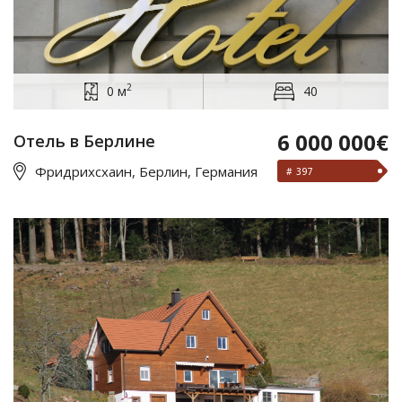
2
0 м
40
6 000 000€
Отель в Берлине
Фридрихсхаин, Берлин, Германия
# 397