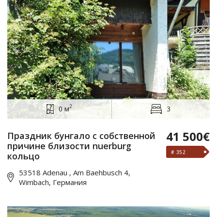
2
0 м
3
41 500€
Праздник бунгало с собственной
причине близости nuerburg
# 352
кольцо
53518 Adenau , Am Baehbusch 4,
Wimbach, Германия