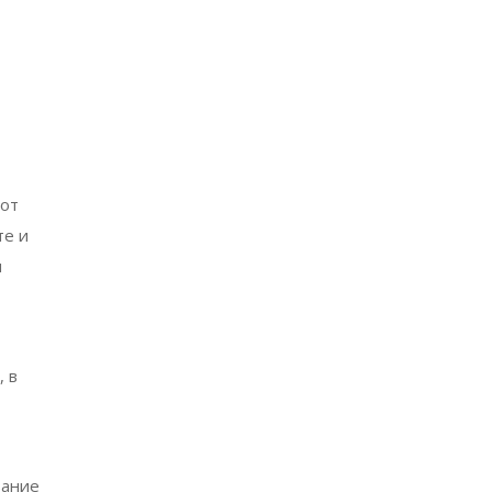
 от
те и
и
, в
вание