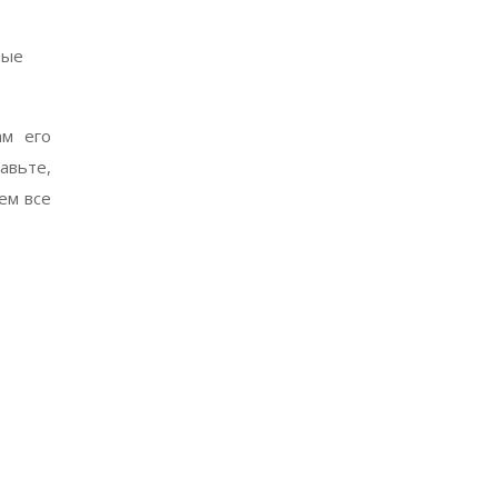
мые
ам его
авьте,
ем все