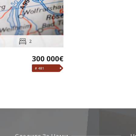
2
300 000€
# 481